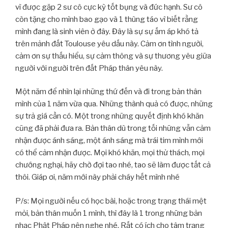
vì được gặp 2 sư cô cực kỳ tốt bụng và đức hạnh. Sư cô
còn tặng cho mình bao gạo và 1 thùng táo vì biết rằng
mình đang là sinh viên ở đây. Đây là sự sự ấm áp khó tả
trên mảnh đất Toulouse yêu dấu này. Cảm ơn tình người,
cảm ơn sự thấu hiểu, sự cảm thông và sự thương yêu giữa
người với người trên đất Pháp thân yêu này.
Một năm để nhìn lại những thứ đến và đi trong bản thân
mình của 1 năm vừa qua. Những thành quả có được, những
sự trả giá cần có. Một trong những quyết định khó khăn
cũng đã phải đưa ra. Bản thân dù trong tối những vẫn cảm
nhận được ánh sáng, một ánh sáng mà trái tim mình mới
có thể cảm nhận được. Mọi khó khăn, mọi thử thách, mọi
chướng nghại, hãy chờ đợi tao nhé, tao sẽ làm được tất cả
thôi. Giáp ơi, năm mới này phải cháy hết mình nhé
P/s: Mọi người nếu có học bài, hoặc trong trạng thái mệt
mỏi, bản thân muốn 1 mình, thì đây là 1 trong những bản
nhạc Phật Pháp nên nghe nhé. Rất có ích cho tâm trạng