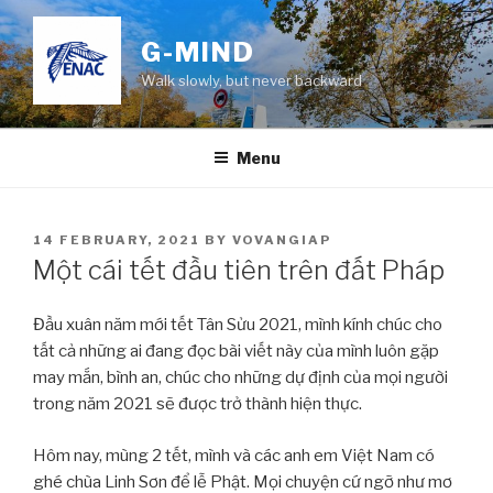
Skip
to
G-MIND
content
Walk slowly, but never backward
Menu
POSTED
14 FEBRUARY, 2021
BY
VOVANGIAP
ON
Một cái tết đầu tiên trên đất Pháp
Đầu xuân năm mới tết Tân Sửu 2021, mình kính chúc cho
tất cả những ai đang đọc bài viết này của mình luôn gặp
may mắn, bình an, chúc cho những dự định của mọi người
trong năm 2021 sẽ được trở thành hiện thực.
Hôm nay, mùng 2 tết, mình và các anh em Việt Nam có
ghé chùa Linh Sơn để lễ Phật. Mọi chuyện cứ ngỡ như mơ