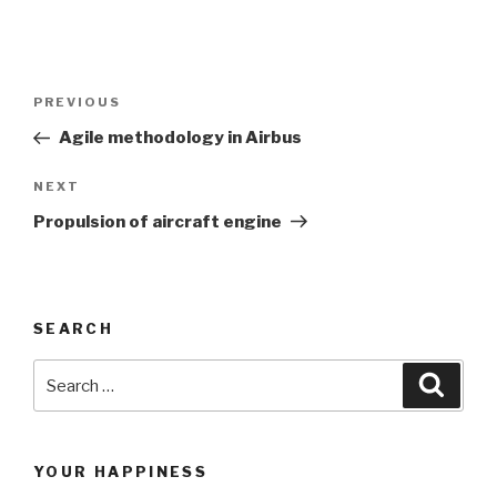
Post
PREVIOUS
Previous
navigation
Post
Agile methodology in Airbus
NEXT
Next
Post
Propulsion of aircraft engine
SEARCH
Search
Searc
for:
YOUR HAPPINESS